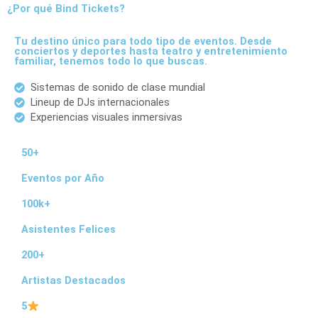
e
¿Por qué Bind Tickets?
p
r
Tu destino único para todo tipo de eventos. Desde
e
conciertos y deportes hasta teatro y entretenimiento
familiar, tenemos todo lo que buscas.
c
i
Sistemas de sonido de clase mundial
o
Lineup de DJs internacionales
s
Experiencias visuales inmersivas
:
d
50+
e
s
Eventos por Año
d
e
100k+
$
Asistentes Felices
4
200+
0
.
Artistas Destacados
0
0
5