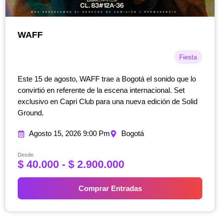
WAFF
Fiesta
Este 15 de agosto, WAFF trae a Bogotá el sonido que lo
convirtió en referente de la escena internacional. Set
exclusivo en Capri Club para una nueva edición de Solid
Ground.
Agosto 15, 2026 9:00 Pm
Bogotá
Desde
R
$
40.000
-
$
2.900.000
a
n
Comprar Entradas
g
o
d