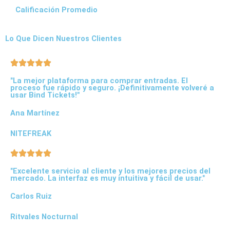
0
Calificación Promedio
h
a
s
Lo Que Dicen Nuestros Clientes
t
a
$
"La mejor plataforma para comprar entradas. El
2
proceso fue rápido y seguro. ¡Definitivamente volveré a
usar Bind Tickets!"
.
9
Ana Martínez
0
0
NITEFREAK
.
0
0
"Excelente servicio al cliente y los mejores precios del
0
mercado. La interfaz es muy intuitiva y fácil de usar."
Carlos Ruiz
Ritvales Nocturnal