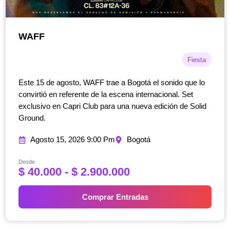
WAFF
Fiesta
Este 15 de agosto, WAFF trae a Bogotá el sonido que lo
convirtió en referente de la escena internacional. Set
exclusivo en Capri Club para una nueva edición de Solid
Ground.
Agosto 15, 2026 9:00 Pm
Bogotá
Desde
Rango
$
40.000
-
$
2.900.000
de
precios:
Comprar Entradas
desde
$ 40.000
hasta