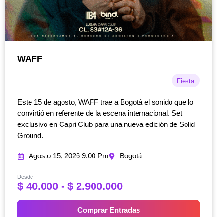
WAFF
Fiesta
Este 15 de agosto, WAFF trae a Bogotá el sonido que lo
convirtió en referente de la escena internacional. Set
exclusivo en Capri Club para una nueva edición de Solid
Ground.
Agosto 15, 2026 9:00 Pm
Bogotá
Desde
R
$
40.000
-
$
2.900.000
a
n
Comprar Entradas
g