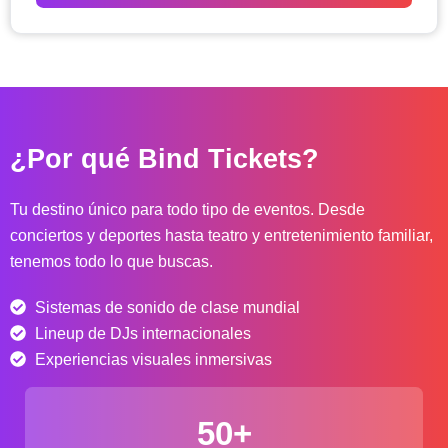
o
d
e
p
r
e
c
¿Por qué Bind Tickets?
i
o
s
Tu destino único para todo tipo de eventos. Desde
:
conciertos y deportes hasta teatro y entretenimiento familiar,
d
tenemos todo lo que buscas.
e
s
Sistemas de sonido de clase mundial
d
e
Lineup de DJs internacionales
$
Experiencias visuales inmersivas
4
0
50+
.