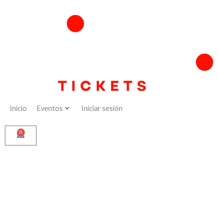
Ir
al
contenido
Inicio
Eventos
Iniciar sesión
0
Cart