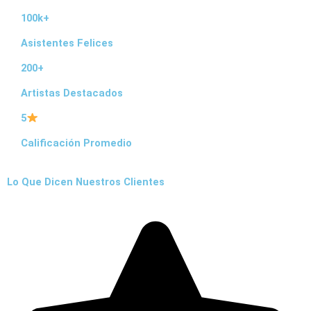
d
e
100k+
$
Asistentes Felices
4
200+
0
.
Artistas Destacados
0
0
5
0
Calificación Promedio
h
a
s
Lo Que Dicen Nuestros Clientes
t
a
$
2
.
9
0
0