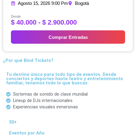
Agosto 15, 2026 9:00 Pm
Bogotá
Desde
R
$
40.000
-
$
2.900.000
a
n
Comprar Entradas
g
o
d
e
¿Por qué Bind Tickets?
p
r
Tu destino único para todo tipo de eventos. Desde
e
conciertos y deportes hasta teatro y entretenimiento
familiar, tenemos todo lo que buscas.
c
i
Sistemas de sonido de clase mundial
o
Lineup de DJs internacionales
s
Experiencias visuales inmersivas
:
d
50+
e
s
Eventos por Año