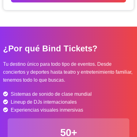
o
d
e
p
r
e
c
¿Por qué Bind Tickets?
i
o
s
Tu destino único para todo tipo de eventos. Desde
:
conciertos y deportes hasta teatro y entretenimiento familiar,
d
tenemos todo lo que buscas.
e
s
Sistemas de sonido de clase mundial
d
e
Lineup de DJs internacionales
$
Experiencias visuales inmersivas
4
0
50+
.