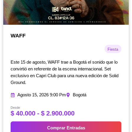
WAFF
Fiesta
Este 15 de agosto, WAFF trae a Bogotá el sonido que lo
convirtió en referente de la escena internacional. Set
exclusivo en Capri Club para una nueva edición de Solid
Ground.
Agosto 15, 2026 9:00 Pm
Bogotá
Desde
R
$
40.000
-
$
2.900.000
a
n
Comprar Entradas
g