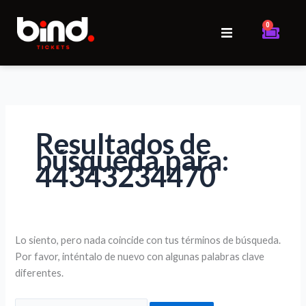
Ir
Buscar
al
por:
0
Cart
contenido
Inicio
Eventos
Resultados de
Iniciar sesión
búsqueda para:
44343234470
Lo siento, pero nada coincide con tus términos de búsqueda.
Por favor, inténtalo de nuevo con algunas palabras clave
diferentes.