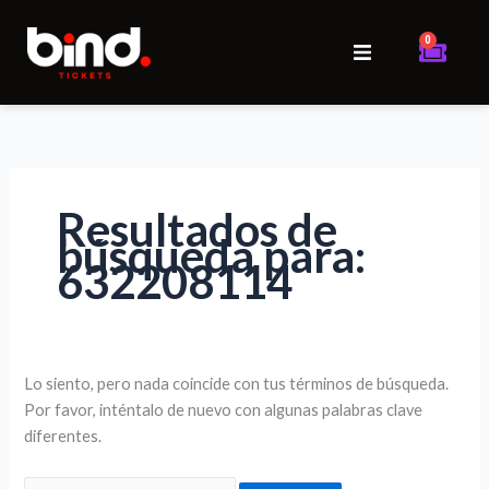
Ir
Buscar
al
por:
0
Cart
contenido
Inicio
Eventos
Resultados de
Iniciar sesión
búsqueda para:
632208114
Lo siento, pero nada coincide con tus términos de búsqueda.
Por favor, inténtalo de nuevo con algunas palabras clave
diferentes.