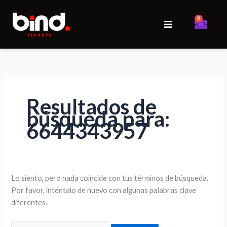
Ir
Buscar
al
por:
0
Cart
contenido
Inicio
Eventos
Resultados de
Iniciar sesión
búsqueda para:
6644343957
Lo siento, pero nada coincide con tus términos de búsqueda.
Por favor, inténtalo de nuevo con algunas palabras clave
diferentes.