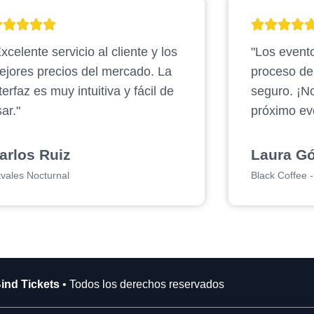
xcelente servicio al cliente y los
"Los evento
ejores precios del mercado. La
proceso d
terfaz es muy intuitiva y fácil de
seguro. ¡N
ar."
próximo ev
arlos Ruiz
Laura G
tvales Nocturnal
Black Coffee - 
ind Tickets
• Todos los derechos reservados