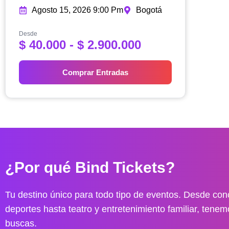
Agosto 15, 2026 9:00 Pm
Bogotá
Desde
R
$
40.000
-
$
2.900.000
a
n
Comprar Entradas
g
o
d
e
p
r
e
¿Por qué Bind Tickets?
c
i
o
Tu destino único para todo tipo de eventos. Desde conc
s
deportes hasta teatro y entretenimiento familiar, tenem
:
buscas.
d