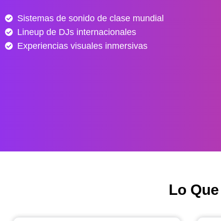
e
Sistemas de sonido de clase mundial
s
Lineup de DJs internacionales
d
e
Experiencias visuales inmersivas
$
4
0
.
0
0
0
h
a
s
Lo Que
t
a
$