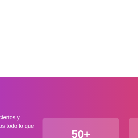
iertos y
os todo lo que
50+