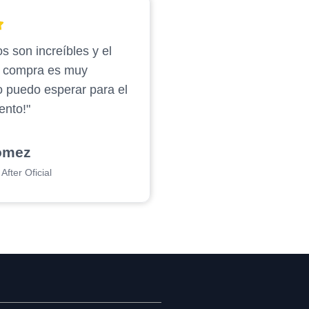
s son increíbles y el
e compra es muy
o puedo esperar para el
ento!"
ómez
After Oficial