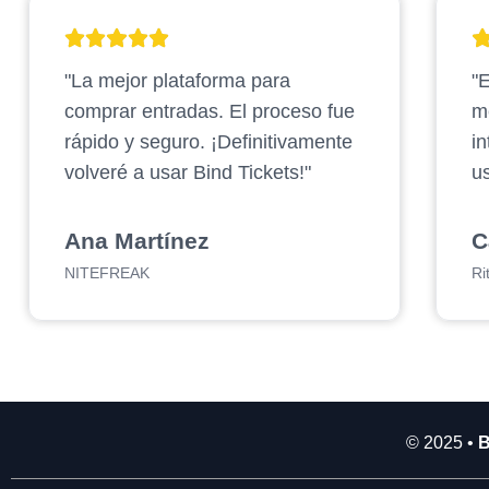
2
.
"La mejor plataforma para
"E
9
0
comprar entradas. El proceso fue
m
0
rápido y seguro. ¡Definitivamente
in
.
volveré a usar Bind Tickets!"
us
0
0
0
Ana Martínez
C
NITEFREAK
Ri
© 2025 •
B