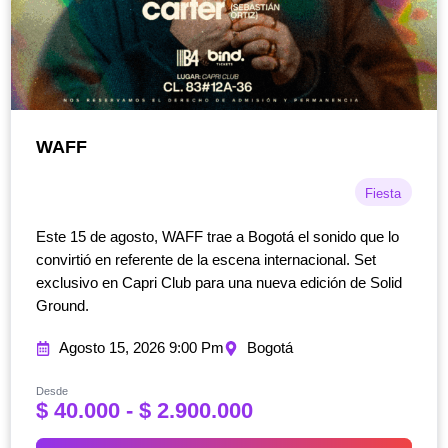
WAFF
Fiesta
Este 15 de agosto, WAFF trae a Bogotá el sonido que lo
convirtió en referente de la escena internacional. Set
exclusivo en Capri Club para una nueva edición de Solid
Ground.
Agosto 15, 2026 9:00 Pm
Bogotá
Desde
R
$
40.000
-
$
2.900.000
a