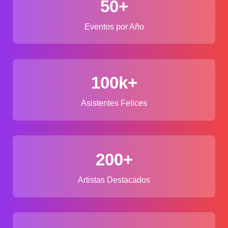
50+
.
0
Eventos por Año
0
0
h
a
s
100k+
t
a
Asistentes Felices
$
2
.
9
200+
0
0
.
Artistas Destacados
0
0
0