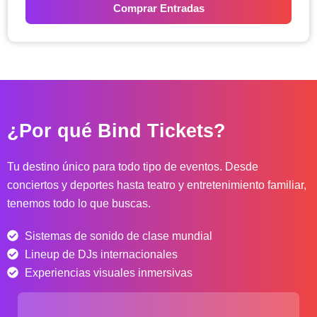
n
Comprar Entradas
g
o
d
e
p
r
e
c
¿Por qué Bind Tickets?
i
o
s
Tu destino único para todo tipo de eventos. Desde
:
conciertos y deportes hasta teatro y entretenimiento familiar,
d
tenemos todo lo que buscas.
e
s
Sistemas de sonido de clase mundial
d
e
Lineup de DJs internacionales
$
Experiencias visuales inmersivas
4
0